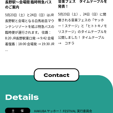
音楽フェス タイムテーブルを
長野駅～会場間 臨時特急バス
発表！
のご案内
5月23日（土）、24日（日）に開
5月23日（土）と24日（日）はJR
催される音楽フェスの「ヤッホ
長野駅と会場となる白馬岩岳マウ
ー！ステージ」と「ヒトトキノモ
ンテンリゾートを結ぶ特急バスの
リステージ」のタイムテーブルを
臨時便が運行されます。 往路：
公開しました！ タイムテーブル
8:20 JR長野駅東口発 → 9:42 会場
→ コチラ
着復路：18:00 会場発 → 19:30 JR
...
Contact
Details
主 催
HAKUBA ヤッホー！ FESTIVAL 実行委員会