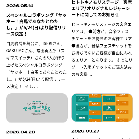
ヒトトキノモリステージ 客席
2026.05.14
エリア/ オリジナルレジャーシ
ートに関してのお知らせ
スペシャルコラボソング「ヤッ
ホー！白馬であなたとわた
ヒトトキノモリステージの客席エ
し。」が5/24(日)より配信リリ
リアは、 ●前方が、音楽フェス
ース決定！
チケットをお持ちのお客様エリア
白馬岩岳を舞台に、ISEKIさん、
●後方が、音楽フェスチケットを
GAKU-MCさん、常田真太郎（ス
お持ちでないお客様が自由にみれ
キマスイッチ）さんの3人が作り
るエリア となります。 すでにリ
上げたスペシャルコラボソング
ゾート入場チケットをご購入済み
「ヤッホー！白馬であなたとわた
のお客様
...
し。」が5/24(日)より配信リリー
ス決定！ そし
...
2026.03.27
2026.04.28