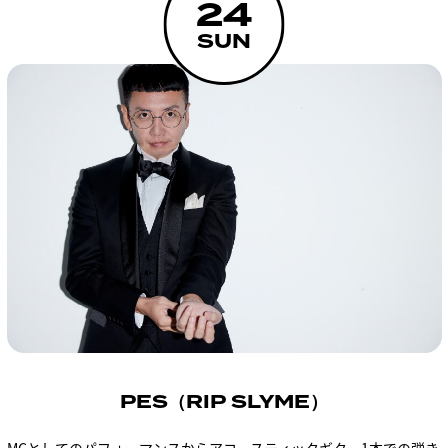
24
SUN
PES（RIP SLYME）