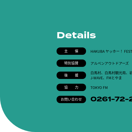
Details
主 催
HAKUBA ヤッホー！ FE
特別協賛
アルペンアウトドアーズ
白馬村、白馬村観光局、岩
後 援
J-WAVE、FMとやま
協 力
TOKYO FM
0261-72-
お問い合わせ