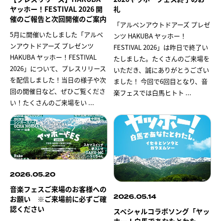
ヤッホー！FESTIVAL 2026 開
礼
催のご報告と次回開催のご案内
「アルペンアウトドアーズ プレゼ
5月に開催いたしました「アルペ
ンツ HAKUBA ヤッホー！
ンアウトドアーズ プレゼンツ
FESTIVAL 2026」は昨日で終了い
HAKUBA ヤッホー！FESTIVAL
たしました。たくさんのご来場を
2026」について、プレスリリース
いただき、誠にありがとうござい
を配信しました！当日の様子や次
ました！ 今回で6回目となり、音
回の開催日など、ぜひご覧くださ
楽フェスでは白馬ヒトト
...
い！たくさんのご来場をい
...
2026.05.20
音楽フェスご来場のお客様への
2026.05.14
お願い ※ご来場前に必ずご確
認ください
スペシャルコラボソング「ヤッ
ホー！白馬であなたとわた