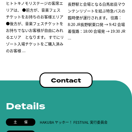
ヒトトキノモリステージの客席エ
長野駅と会場となる白馬岩岳マウ
リアは、 ●前方が、音楽フェス
ンテンリゾートを結ぶ特急バスの
チケットをお持ちのお客様エリア
臨時便が運行されます。 往路：
●後方が、音楽フェスチケットを
8:20 JR長野駅東口発 → 9:42 会場
お持ちでないお客様が自由にみれ
着復路：18:00 会場発 → 19:30 JR
るエリア となります。 すでにリ
...
ゾート入場チケットをご購入済み
のお客様
...
Contact
Details
主 催
HAKUBA ヤッホー！ FESTIVAL 実行委員会