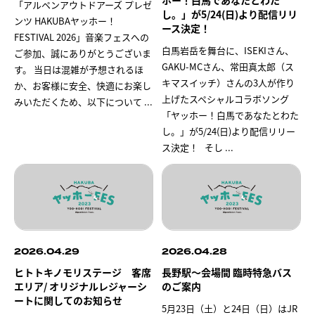
「アルペンアウトドアーズ プレゼ
し。」が5/24(日)より配信リリ
ンツ HAKUBAヤッホー！
ース決定！
FESTIVAL 2026」音楽フェスへの
白馬岩岳を舞台に、ISEKIさん、
ご参加、誠にありがとうございま
GAKU-MCさん、常田真太郎（ス
す。 当日は混雑が予想されるほ
キマスイッチ）さんの3人が作り
か、お客様に安全、快適にお楽し
上げたスペシャルコラボソング
みいただくため、以下について
...
「ヤッホー！白馬であなたとわた
し。」が5/24(日)より配信リリー
ス決定！ そし
...
2026.04.29
2026.04.28
ヒトトキノモリステージ 客席
長野駅～会場間 臨時特急バス
エリア/ オリジナルレジャーシ
のご案内
ートに関してのお知らせ
5月23日（土）と24日（日）はJR