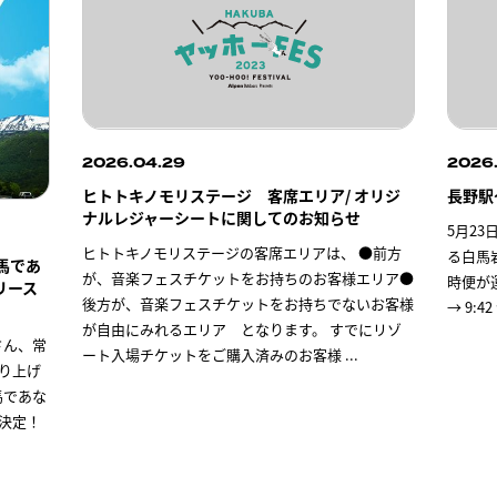
2026.04.29
2026
ヒトトキノモリステージ 客席エリア/ オリジ
長野駅
ナルレジャーシートに関してのお知らせ
5月2
ヒトトキノモリステージの客席エリアは、 ●前方
る白馬
馬であ
が、音楽フェスチケットをお持ちのお客様エリア●
時便が運
リース
後方が、音楽フェスチケットをお持ちでないお客様
→ 9:4
が自由にみれるエリア となります。 すでにリゾ
さん、常
ート入場チケットをご購入済みのお客様
...
り上げ
馬であな
ス決定！