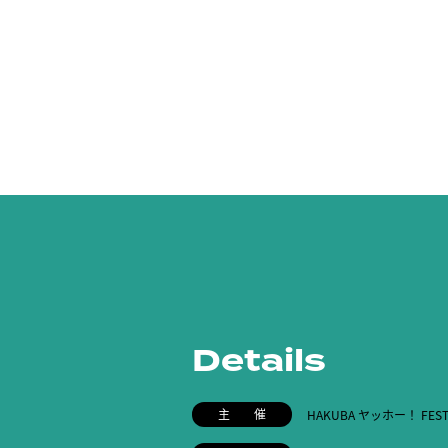
Details
主 催
HAKUBA ヤッホー！ FE