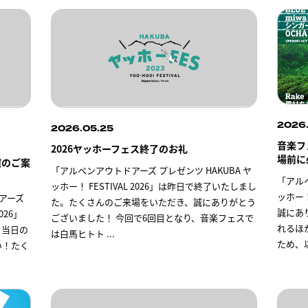
2026
2026.05.25
音楽フ
2026ヤッホーフェス終了のお礼
場前に
開催のご案
「アルペンアウトドアーズ プレゼンツ HAKUBA ヤ
「アルペ
ッホー！ FESTIVAL 2026」は昨日で終了いたしまし
ッホー！
アーズ
た。たくさんのご来場をいただき、誠にありがとう
誠にあ
026」
ございました！ 今回で6回目となり、音楽フェスで
れるほ
！当日の
は白馬ヒトト
...
ため、
い！たく