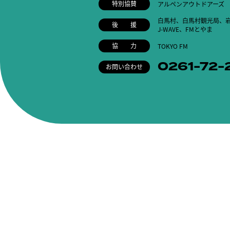
特別協賛
アルペンアウトドアーズ
白馬村、白馬村観光局、岩
後 援
J-WAVE、FMとやま
協 力
TOKYO FM
0261-72-
お問い合わせ